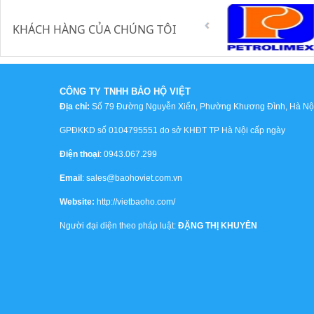
KHÁCH HÀNG CỦA CHÚNG TÔI
CÔNG TY TNHH BẢO HỘ VIỆT
Địa chỉ:
Số 79 Đường Nguyễn Xiển, Phường Khương Đình, Hà Nội,
GPĐKKD số 0104795551 do sở KHĐT TP Hà Nội cấp ngày
Điện thoại
: 0943.067.299
Email
: sales@baohoviet.com.vn
Website:
http://vietbaoho.com/
Người đại diện theo pháp luật:
ĐẶNG THỊ KHUYÊN