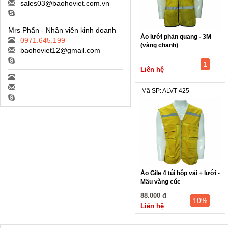
sales03@baohoviet.com.vn
Mrs Phấn - Nhân viên kinh doanh
Áo lưới phản quang - 3M
0971.645.199
(vàng chanh)
baohoviet12@gmail.com
1
Liên hệ
Mã SP: ALVT-425
Áo Gile 4 túi hộp vải + lưới -
Mầu vàng cúc
88.000 đ
10%
Liên hệ