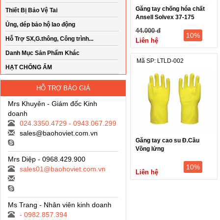
Găng tay chống hóa chất
Thiết Bị Bảo Vệ Tai
Ansell Solvex 37-175
Ủng, dép bảo hộ lao động
44.000 đ
10%
Hỗ Trợ SX,G.thông, Công trình...
Liên hệ
Danh Mục Sản Phẩm Khác
Mã SP: LTLD-002
HẠT CHỐNG ẨM
HỖ TRỢ BÁO GIÁ
Mrs Khuyên - Giám đốc Kinh
doanh
024.3350.4729 - 0943.067.299
sales@baohoviet.com.vn
Găng tay cao su Đ.Cầu
Vồng lửng
Mrs Diệp - 0968.429.900
10%
sales01@baohoviet.com.vn
Liên hệ
Ms Trang - Nhân viên kinh doanh
- 0982.857.394