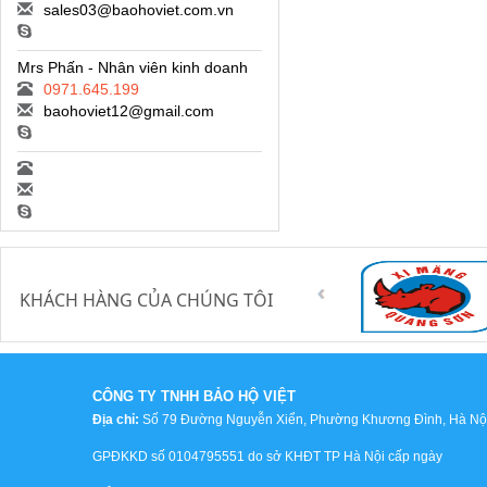
sales03@baohoviet.com.vn
Mrs Phấn - Nhân viên kinh doanh
0971.645.199
baohoviet12@gmail.com
KHÁCH HÀNG CỦA CHÚNG TÔI
CÔNG TY TNHH BẢO HỘ VIỆT
Địa chỉ:
Số 79 Đường Nguyễn Xiển, Phường Khương Đình, Hà Nội,
GPĐKKD số 0104795551 do sở KHĐT TP Hà Nội cấp ngày