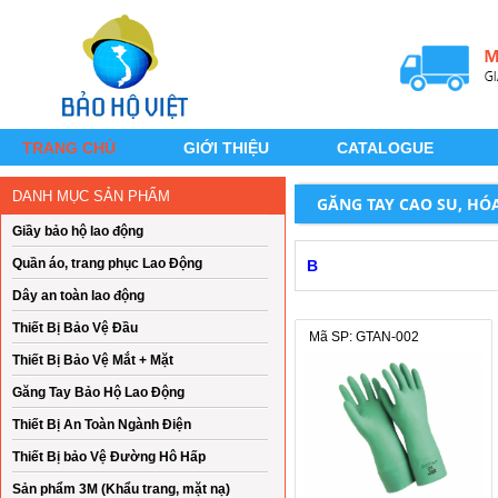
TRANG CHỦ
GIỚI THIỆU
CATALOGUE
DANH MỤC SẢN PHẨM
GĂNG TAY CAO SU, HÓA 
Giầy bảo hộ lao động
Quần áo, trang phục Lao Động
B
Dây an toàn lao động
Thiết Bị Bảo Vệ Đầu
Mã SP: GTAN-002
Thiết Bị Bảo Vệ Mắt + Mặt
Găng Tay Bảo Hộ Lao Động
Thiết Bị An Toàn Ngành Điện
Thiết Bị bảo Vệ Đường Hô Hấp
Sản phẩm 3M (Khẩu trang, mặt nạ)