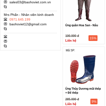
sales03@baohoviet.com.vn
Mrs Phấn - Nhân viên kinh doanh
0971.645.199
baohoviet12@gmail.com
Ủng quần Hoa San - Nâu
100.000 đ
15%
Liên hệ
Mã SP:
Ủng Thùy Dương mũi thép
+ Đế thép
285.000 đ
9%
Liên hệ