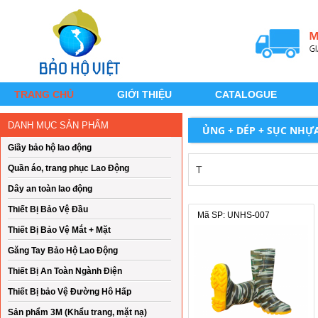
TRANG CHỦ
GIỚI THIỆU
CATALOGUE
DANH MỤC SẢN PHẨM
ỦNG + DÉP + SỤC NHỰ
Giầy bảo hộ lao động
Quần áo, trang phục Lao Động
T
Dây an toàn lao động
Thiết Bị Bảo Vệ Đầu
Mã SP: UNHS-007
Thiết Bị Bảo Vệ Mắt + Mặt
Găng Tay Bảo Hộ Lao Động
Thiết Bị An Toàn Ngành Điện
Thiết Bị bảo Vệ Đường Hô Hấp
Sản phẩm 3M (Khẩu trang, mặt nạ)