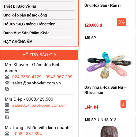
Ủng Hoa San - Rằn ri
Thiết Bị Bảo Vệ Tai
Ủng, dép bảo hộ lao động
9%
Hỗ Trợ SX,G.thông, Công trình...
120.000 đ
Danh Mục Sản Phẩm Khác
Mã SP:
HẠT CHỐNG ẨM
HỖ TRỢ BÁO GIÁ
Mrs Khuyên - Giám đốc Kinh
doanh
024.3350.4729 - 0943.067.299
sales@baohoviet.com.vn
Dầy nhựa Hoa San Nữ -
Nhiều mầu
Mrs Diệp - 0968.429.900
1
sales01@baohoviet.com.vn
Liên hệ
Mã SP: UNHS-012
Ms Trang - Nhân viên kinh doanh
- 0982.857.394