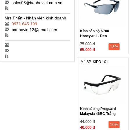
sales03@baohoviet.com.vn
Mrs Phấn - Nhân viên kinh doanh
0971.645.199
baohoviet12@gmail.com
Kính bảo hộ A700
Honeywell - Đen
75.000 đ
13%
65.000 đ
Mã SP: KIPG-101
Kính bảo hộ Proguard
Malaysia 46BC-Trắng
44.000 đ
10%
40.000 đ