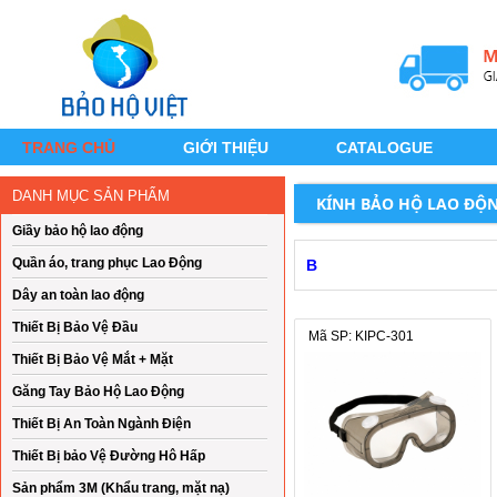
TRANG CHỦ
GIỚI THIỆU
CATALOGUE
DANH MỤC SẢN PHẨM
KÍNH BẢO HỘ LAO ĐỘ
Giầy bảo hộ lao động
Quần áo, trang phục Lao Động
B
Dây an toàn lao động
Thiết Bị Bảo Vệ Đầu
Mã SP: KIPC-301
Thiết Bị Bảo Vệ Mắt + Mặt
Găng Tay Bảo Hộ Lao Động
Thiết Bị An Toàn Ngành Điện
Thiết Bị bảo Vệ Đường Hô Hấp
Sản phẩm 3M (Khẩu trang, mặt nạ)