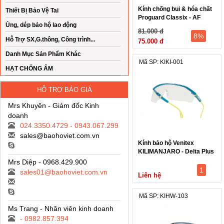
Kính chống bui & hóa chất
Thiết Bị Bảo Vệ Tai
Proguard Classix - AF
Ủng, dép bảo hộ lao động
81.000 đ
8%
Hỗ Trợ SX,G.thông, Công trình...
75.000 đ
Danh Mục Sản Phẩm Khác
Mã SP: KIKI-001
HẠT CHỐNG ẨM
HỖ TRỢ BÁO GIÁ
Mrs Khuyên - Giám đốc Kinh
doanh
024.3350.4729 - 0943.067.299
sales@baohoviet.com.vn
Kính bảo hộ Venitex
KILIMANJARO - Delta Plus
- Trắng
Mrs Diệp - 0968.429.900
1
sales01@baohoviet.com.vn
Liên hệ
Mã SP: KIHW-103
Ms Trang - Nhân viên kinh doanh
- 0982.857.394