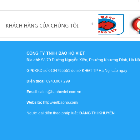
KHÁCH HÀNG CỦA CHÚNG TÔI
CÔNG TY TNHH BẢO HỘ VIỆT
Địa chỉ:
Số 79 Đường Nguyễn Xiển, Phường Khương Đình, Hà Nội,
GPĐKKD số 0104795551 do sở KHĐT TP Hà Nội cấp ngày
Điện thoại
: 0943.067.299
Email
: sales@baohoviet.com.vn
Website:
http://vietbaoho.com/
Người đại diện theo pháp luật:
ĐẶNG THỊ KHUYÊN