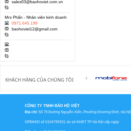
sales03@baohoviet.com.vn
Mrs Phấn - Nhân viên kinh doanh
0971.645.199
baohoviet12@gmail.com
KHÁCH HÀNG CỦA CHÚNG TÔI
CÔNG TY TNHH BẢO HỘ VIỆT
Địa chỉ:
Số 79 Đường Nguyễn Xiển, Phường Khương Đình, Hà Nội,
GPĐKKD số 0104795551 do sở KHĐT TP Hà Nội cấp ngày