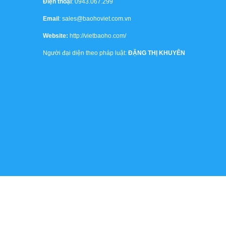
Điện thoại
: 0943.067.299
Email
: sales@baohoviet.com.vn
Website:
http://vietbaoho.com/
Người đại diện theo pháp luật:
ĐẶNG THỊ KHUYÊN