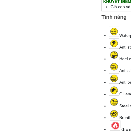
KHUYẾT ĐIỂ
Giá cao và
Tính năng
Water
Anti s
Heel 
Anti s
Anti p
Oil an
Steel 
Breath
Khả n