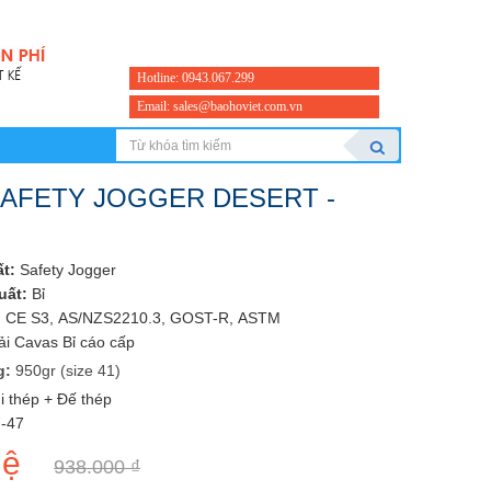
Hotline: 0943.067.299
Email: sales@baohoviet.com.vn
SAFETY JOGGER DESERT -
t:
Safety Jogger
uất:
Bỉ
:
CE S3, AS/NZS2210.3, GOST-R, ASTM
i Cavas Bỉ cáo cấp
g:
950gr (size 41)
 thép + Đế thép
-47
hệ
938.000 ₫