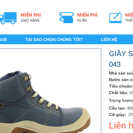
GUE
TẠI SAO CHỌN CHÚNG TÔI?
LIÊN HỆ
GIẦY 
043
Nhà sản xuấ
Nước sản x
Tiêu chuẩn
Chất liệu:
Vả
Trọng lượn
Cấu tạo:
Mũi
Cỡ giày:
37
Liên 