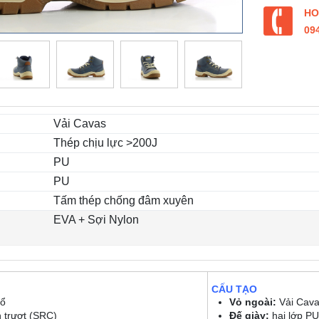
HO
09
Vải Cavas
Thép chịu lực >200J
PU
PU
Tấm thép chống đâm xuyên
EVA + Sợi Nylon
CẤU TẠO
cổ
Vỏ ngoài:
Vải Cav
 trượt (SRC)
Đế giày:
hai lớp PU