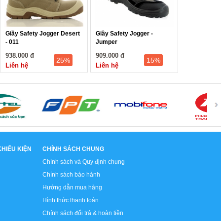
Giầy Safety Jogger Desert
Giầy Safety Jogger -
- 011
Jumper
938.000 đ
909.000 đ
25%
15%
Liên hệ
Liên hệ
HIẾU KIỆN
CHÍNH SÁCH CHUNG
Chính sách và Quy định chung
Chính sách bảo hành
Hướng dẫn mua hàng
Hình thức thanh toán
Chính sách đổi trả & hoàn tiền