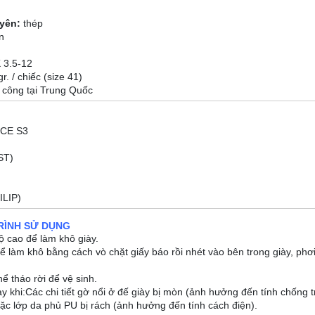
uyên:
thép
n
K 3.5-12
r. / chiếc (size 41)
 công tại Trung Quốc
 CE S3
ST)
ILIP)
RÌNH SỬ DỤNG
ộ cao để làm khô giày.
hể làm khô bằng cách vò chặt giấy báo rồi nhét vào bên trong giày, phơi
hể tháo rời để vệ sinh.
y khi:Các chi tiết gờ nổi ở đế giày bị mòn (ảnh hưởng đến tính chống t
ặc lớp da phủ PU bị rách (ảnh hưởng đến tính cách điện).