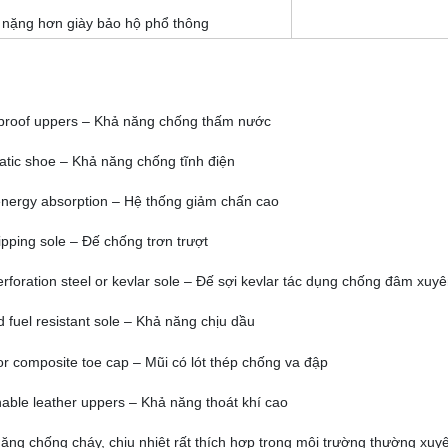
M
 nặng hơn giày bảo hộ phổ thông
proof uppers – Khả năng chống thấm nước
tatic shoe – Khả năng chống tĩnh điện
energy absorption – Hệ thống giảm chấn cao
lipping sole – Đế chống trơn trượt
erforation steel or kevlar sole – Đế sợi kevlar tác dụng chống đâm xuy
d fuel resistant sole – Khả năng chịu dầu
or composite toe cap – Mũi có lót thép chống va đập
able leather uppers – Khả năng thoát khí cao
ăng chống cháy, chịu nhiệt rất thích hợp trong môi trường thường xuyê