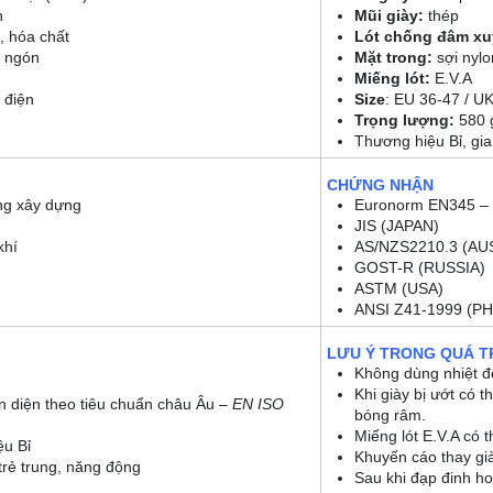
h
Mũi giày:
thép
 hóa chất
Lót chống đâm x
 ngón
Mặt trong:
sợi nylo
Miếng lót:
E.V.A
 điện
Size
: EU 36-47 / U
Trọng lượng:
580 g
Thương hiệu Bỉ, gia
CHỨNG NHẬN
ng xây dựng
Euronorm EN345 –
JIS (JAPAN)
khí
AS/NZS2210.3 (AU
GOST-R (RUSSIA)
ASTM (USA)
ANSI Z41-1999 (PH
LƯU Ý TRONG QUÁ T
Không dùng nhiệt đ
Khi giày bị ướt có t
n diện theo tiêu chuẩn châu Âu –
EN ISO
bóng râm.
Miếng lót E.V.A có t
u Bỉ
Khuyến cáo thay già
trẻ trung, năng động
Sau khi đạp đinh ho