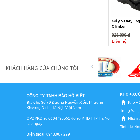
Giầy Safety Jog
Climber
928.000 đ
Liên hệ
KHÁCH HÀNG CỦA CHÚNG TÔI
KHO + XƯ
CÔNG TY TNHH BẢO HỘ VIỆT
Địa chỉ:
Số 79 Đường Nguyễn Xiển, Phường
Kho + 
Khương Đình, Hà Nội, Việt Nam.
Trung Văn, 
GPĐKKD số 0104795551 do sở KHĐT TP Hà Nội
Nhà má
cấp ngày
Tỉnh Hà N
Điện thoại
: 0943.067.299