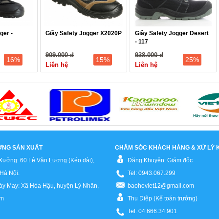
ger -
Giầy Safety Jogger X2020P
Giầy Safety Jogger Desert
- 117
909.000 đ
938.000 đ
16%
15%
25%
Liên hệ
Liên hệ
ỞNG SẢN XUẤT
CHĂM SÓC KHÁCH HÀNG & XỬ LÝ K
Xưởng: 60 Lê Văn Lương (Kéo dài),
Đặng Khuyên: Giám đốc
Hà Nội.
Tel: 0943.067.299
y May: Xã Hòa Hậu, huyện Lý Nhân,
baohoviet12@gmail.com
am
Thu Diệp (Kế toán trưởng)
Tel: 04.666.34.901