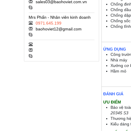
sales03@baohoviet.com.vn
Chống đin
Chống dầu,
Chống dập
Mrs Phấn - Nhân viên kinh doanh
Chống sốc
0971.645.199
Chống tĩnh
baohoviet12@gmail.com
ỨNG DỤNG
Công trườ
Nhà máy
Xưởng cơ 
Hầm mỏ
ĐÁNH GIÁ
ƯU ĐIỂM
Bảo vệ toà
20345 S3
Thương hiệ
Kiểu dáng 