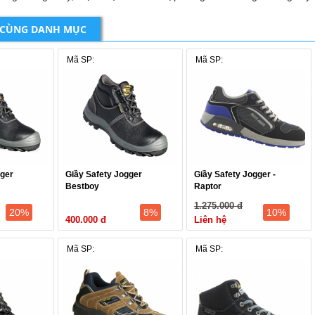
 CÙNG DANH MỤC
Mã SP:
Mã SP:
gger
Giầy Safety Jogger
Giầy Safety Jogger -
Bestboy
Raptor
1.275.000 đ
20%
8%
10%
400.000 đ
Liên hệ
Mã SP:
Mã SP: