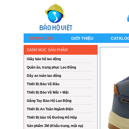
TRANG CHỦ
GIỚI THIỆU
CATALO
DANH MỤC SẢN PHẨM
Giầy bảo hộ lao động
Quần áo, trang phục Lao Động
Dây an toàn lao động
Thiết Bị Bảo Vệ Đầu
Thiết Bị Bảo Vệ Mắt + Mặt
Găng Tay Bảo Hộ Lao Động
Thiết Bị An Toàn Ngành Điện
Thiết Bị bảo Vệ Đường Hô Hấp
Sản phẩm 3M (Khẩu trang, mặt nạ)