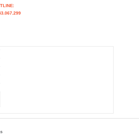
TLINE:
43.067.299
as