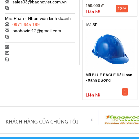
sales03@baohoviet.com.vn
150.000 đ
13%
Liên hệ
Mrs Phấn - Nhân viên kinh doanh
0971.645.199
Mã SP:
baohoviet12@gmail.com
Mũ BLUE EAGLE Đài Loan
- Xanh Dương
1
Liên hệ
KHÁCH HÀNG CỦA CHÚNG TÔI