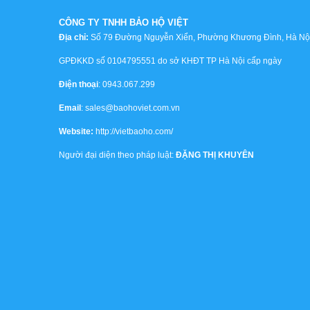
CÔNG TY TNHH BẢO HỘ VIỆT
Địa chỉ:
Số 79 Đường Nguyễn Xiển, Phường Khương Đình, Hà Nội,
GPĐKKD số 0104795551 do sở KHĐT TP Hà Nội cấp ngày
Điện thoại
: 0943.067.299
Email
: sales@baohoviet.com.vn
Website:
http://vietbaoho.com/
Người đại diện theo pháp luật:
ĐẶNG THỊ KHUYÊN